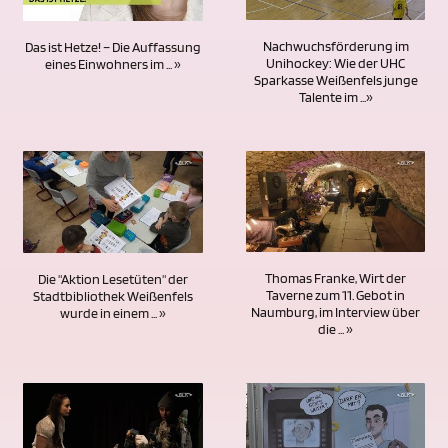
Nachwuchsförderung im
Das ist Hetze! – Die Auffassung
Unihockey: Wie der UHC
eines Einwohners im ... »
Sparkasse Weißenfels junge
Talente im ...»
Thomas Franke, Wirt der
Die "Aktion Lesetüten" der
Taverne zum 11. Gebot in
Stadtbibliothek Weißenfels
Naumburg, im Interview über
wurde in einem ... »
die ... »