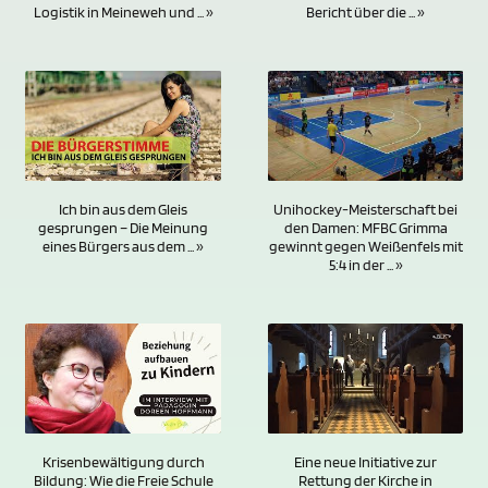
Bericht über die ... »
Logistik in Meineweh und ... »
Unihockey-Meisterschaft bei
Ich bin aus dem Gleis
den Damen: MFBC Grimma
gesprungen – Die Meinung
gewinnt gegen Weißenfels mit
eines Bürgers aus dem ... »
5:4 in der ... »
Eine neue Initiative zur
Krisenbewältigung durch
Rettung der Kirche in
Bildung: Wie die Freie Schule