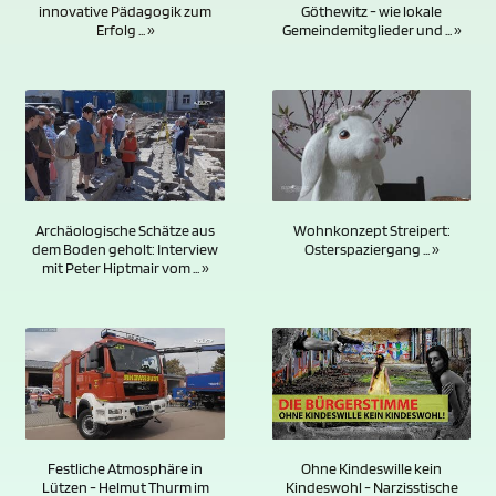
Göthewitz - wie lokale
innovative Pädagogik zum
Gemeindemitglieder und ... »
Erfolg ... »
Wohnkonzept Streipert:
Archäologische Schätze aus
Osterspaziergang ... »
dem Boden geholt: Interview
mit Peter Hiptmair vom ... »
Ohne Kindeswille kein
Festliche Atmosphäre in
Kindeswohl - Narzisstische
Lützen - Helmut Thurm im