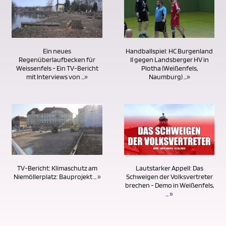
Handballspiel: HC Burgenland
Ein neues
II gegen Landsberger HV in
Regenüberlaufbecken für
Plotha (Weißenfels,
Weissenfels - Ein TV-Bericht
Naumburg) ...»
mit Interviews von ...»
Lautstarker Appell: Das
TV-Bericht: Klimaschutz am
Schweigen der Volksvertreter
Niemöllerplatz: Bauprojekt ... »
brechen - Demo in Weißenfels,
... »